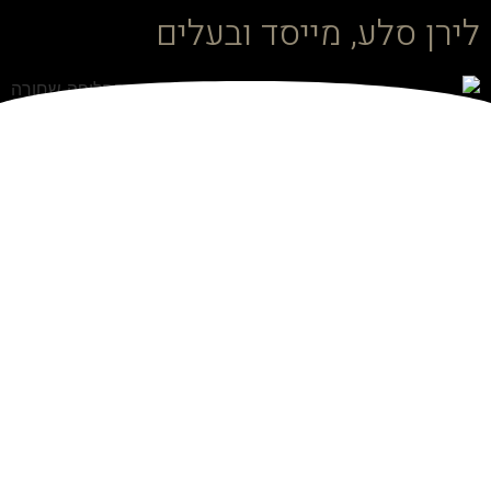
לירן סלע, מייסד ובעלים